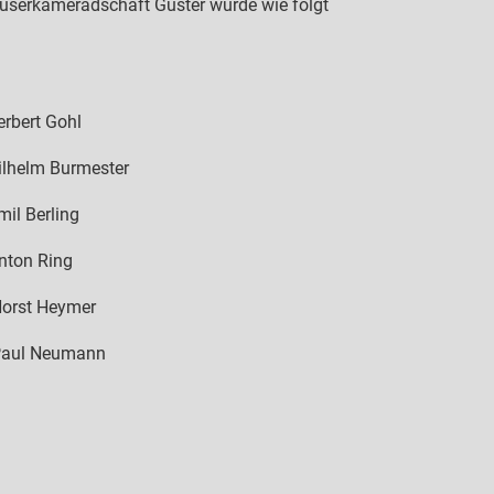
äuserkameradschaft Güster wurde wie folgt
bert Gohl
lm Burmester
Berling
 Ring
 Heymer
Neumann