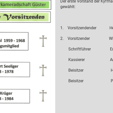
Der erste Vorstand der Kyffh
gewählt:
1. Vorsitzendender Her
2. Vorsitzender Wilhe
Schriftführer Emil 
Kassierer Anton
Beisitzer Horst
Beisitzer Paul 